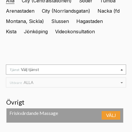
Alla
City (Centralstationen)
Söder
Tumba
Arenastaden
City (Norrlandsgatan)
Nacka (fd
Montana, Sickla)
Slussen
Hagastaden
Kista
Jönköping
Videokonsultation
Välj tjänst
Tjänst
ALLA
Utövare
Övrigt
Friskvårdande Massage
VÄLJ