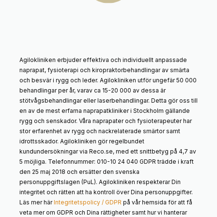
Agilokliniken erbjuder effektiva och individuellt anpassade
naprapat, fysioterapi och kiropraktorbehandlingar av smärta
och besvär i rygg och leder. Agilokliniken utför ungefär 50 000
behandlingar per år, varav ca 15-20 000 av dessa är
stötvågsbehandlingar eller laserbehandlingar. Detta gör oss till
en av de mest erfarna naprapatkliniker i Stockholm gällande
rygg och senskador. Våra naprapater och fysioterapeuter har
stor erfarenhet av rygg och nackrelaterade smärtor samt
idrottsskador. Agilokliniken gör regelbundet
kundundersökningar via Reco.se, med ett snittbetyg på 4,7 av
5 möjliga. Telefonnummer: 010-10 24 040 GDPR trädde i kraft
den 25 maj 2018 och ersätter den svenska
personuppgiftslagen (PuL). Agilokliniken respekterar Din
integritet och rätten att ha kontroll över Dina personuppgifter.
Läs mer här
Integritetspolicy / GDPR
på vår hemsida för att få
veta mer om GDPR och Dina rättigheter samt hur vi hanterar