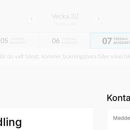
Vecka
32
Denna vecka
07
05
06
ONSDAG
TORSDAG
FREDAG
AUGUSTI
AUGUSTI
AUGUST
är du valt tjänst, kommer bokningsbara tider visas hä
Konta
dling