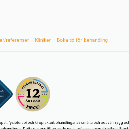
r/referenser
Kliniker
Boka tid för behandling
apat, fysioterapi och kiropraktorbehandlingar av smärta och besvär i rygg och
behandlingar. Detta gör oss till en av de mest erfarna naprapatkliniker i St