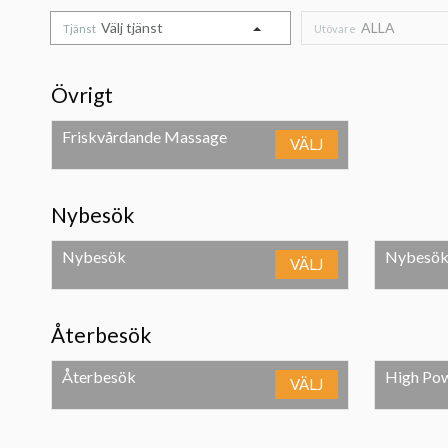
Välj tjänst
ALLA
Tjänst
Utövare
Övrigt
Friskvårdande Massage
VÄLJ
Nybesök
Nybesök
Nybesök 
VÄLJ
Återbesök
Återbesök
High Pow
VÄLJ