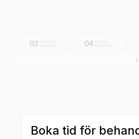
03
04
MÅNDAG
TISDAG
AUGUSTI
AUGUSTI
N
Boka tid för behan