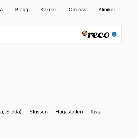
ta
Blogg
Karriär
Om oss
Kliniker
, Sickla)
Slussen
Hagastaden
Kista