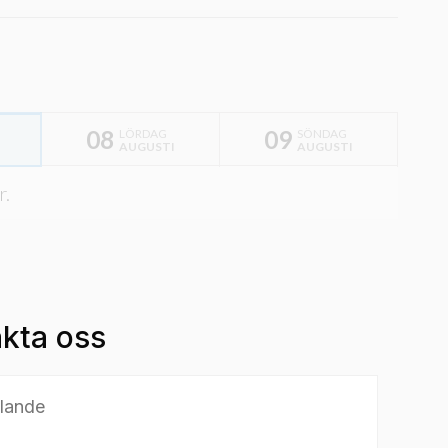
08
09
LÖRDAG
SÖNDAG
I
AUGUSTI
AUGUSTI
r.
kta oss