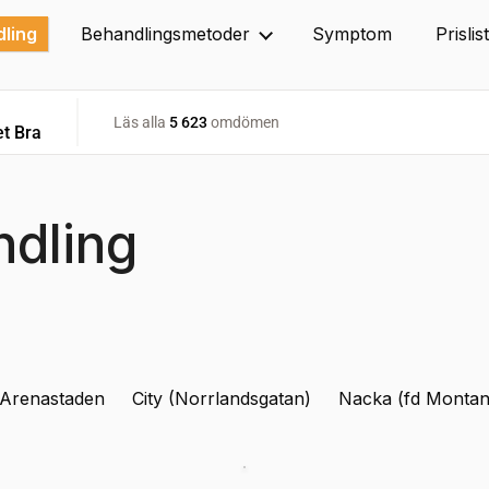
dling
Behandlingsmetoder
Symptom
Prislis
ndling
Arenastaden
City (Norrlandsgatan)
Nacka (fd Montana