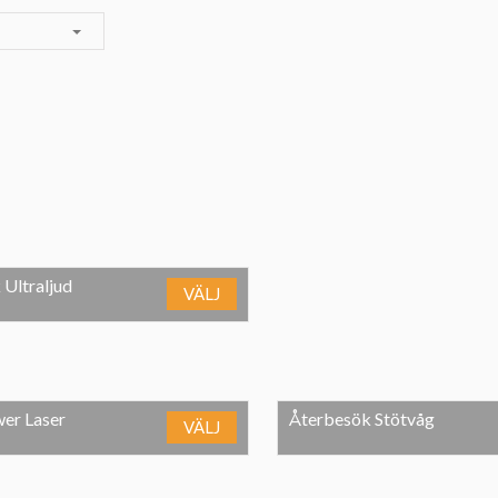
Ultraljud
VÄLJ
er Laser
Återbesök Stötvåg
VÄLJ