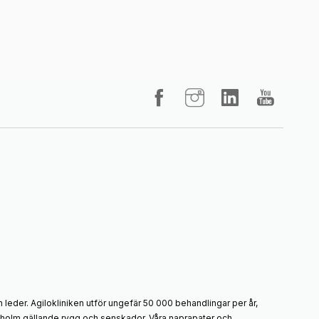
 leder. Agilokliniken utför ungefär 50 000 behandlingar per år,
ockholm gällande rygg och senskador. Våra naprapater och