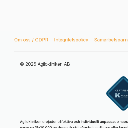
Om oss / GDPR
Integritetspolicy
Samarbetsparne
© 2026 Agilokliniken AB
Agilokliniken erbjuder effektiva och individuellt anpassade napr
varav ca 15-20 000 av dessa är stötvågsbehandlingar eller laser