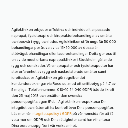
Agilokliniken erbjuder effektiva och individuellt anpassade
naprapat, fysioterapi och kiropraktorbehandlingar av smärta
och besvär i rygg och leder. Agilokliniken utför ungefär 50 000
behandlingar per år, varav ca 15-20 000 av dessa är
stötvågsbehandlingar eller laserbehandlingar. Detta gör oss till
en av de mest erfarna naprapatkliniker i Stockholm gällande
rygg och senskador. Våra naprapater och fysioterapeuter har
stor erfarenhet av rygg och nackrelaterade smärtor samt
idrottsskador. Agilokliniken gör regelbundet
kundundersökningar via Reco.se, med ett snittbetyg på 4,7 av
5 möjliga. Telefonnummer: 010-10 24 040 GDPR trädde i kraft
den 25 maj 2018 och ersätter den svenska
personuppgiftslagen (PuL). Agilokliniken respekterar Din
integritet och rätten att ha kontroll över Dina personuppgifter.
Läs mer här
Integritetspolicy / GDPR
på vår hemsida för att få
veta mer om GDPR och Dina rättigheter samt hur vi hanterar
Dina personuppgifter i vår verksamhet.