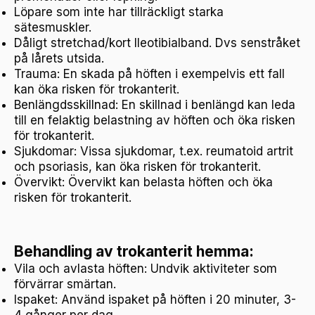
Löpare som inte har tillräckligt starka
sätesmuskler.
Dåligt stretchad/kort Ileotibialband. Dvs senstråket
på lårets utsida.
Trauma: En skada på höften i exempelvis ett fall
kan öka risken för trokanterit.
Benlängdsskillnad: En skillnad i benlängd kan leda
till en felaktig belastning av höften och öka risken
för trokanterit.
Sjukdomar: Vissa sjukdomar, t.ex. reumatoid artrit
och psoriasis, kan öka risken för trokanterit.
Övervikt: Övervikt kan belasta höften och öka
risken för trokanterit.
Behandling av trokanterit hemma:
Vila och avlasta höften: Undvik aktiviteter som
förvärrar smärtan.
Ispaket: Använd ispaket på höften i 20 minuter, 3-
4 gånger per dag.