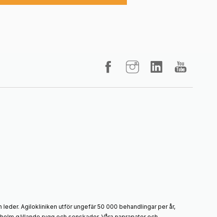
 leder. Agilokliniken utför ungefär 50 000 behandlingar per år,
ockholm gällande rygg och senskador. Våra naprapater och