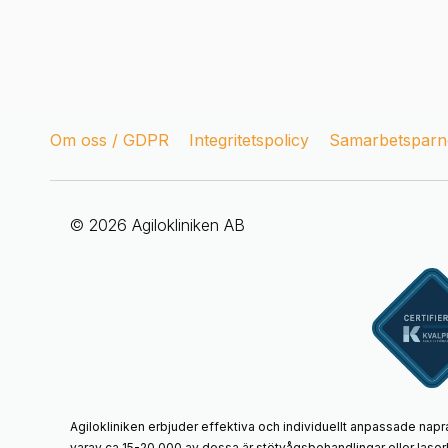
Om oss / GDPR
Integritetspolicy
Samarbetsparne
© 2026 Agilokliniken AB
Agilokliniken erbjuder effektiva och individuellt anpassade napr
varav ca 15-20 000 av dessa är stötvågsbehandlingar eller laser