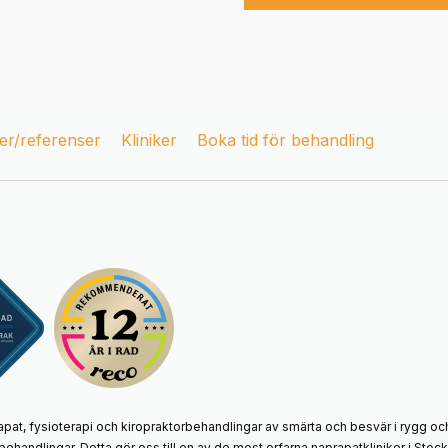
r/referenser
Kliniker
Boka tid för behandling
apat, fysioterapi och kiropraktorbehandlingar av smärta och besvär i rygg och
behandlingar. Detta gör oss till en av de mest erfarna naprapatkliniker i St