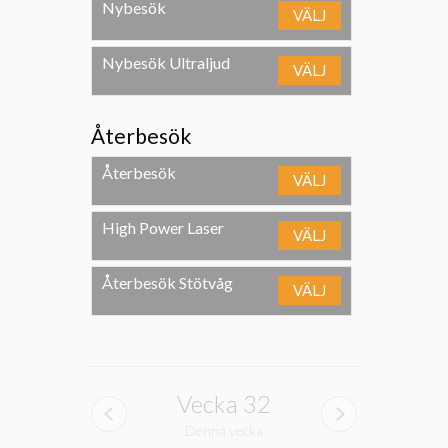
Nybesök
VÄLJ
Nybesök Ultraljud
VÄLJ
Återbesök
Återbesök
VÄLJ
High Power Laser
VÄLJ
Återbesök Stötvåg
VÄLJ
Vecka
32
Denna vecka