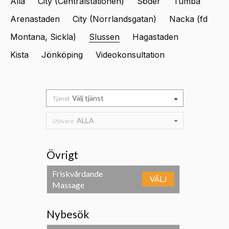
Alla
City (Centralstationen)
Söder
Tumba
Arenastaden
City (Norrlandsgatan)
Nacka (fd
Montana, Sickla)
Slussen
Hagastaden
Kista
Jönköping
Videokonsultation
Välj tjänst
Tjänst
ALLA
Utövare
Övrigt
Friskvårdande
VÄLJ
Massage
Nybesök