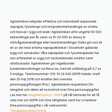
Agilokliniken erbjuder effektiva och individuellt anpassade
naprapat, fysioterapi och kiropraktorbehandlingar av smärta
och besvär i rygg och leder. Agilokliniken utför ungefär 50 000
behandlingar per år, varav ca 15-20 000 av dessa är
stötvågsbehandlingar eller laserbehandlingar. Detta gör oss till
en av de mest erfarna naprapatkliniker i Stockholm gällande
rygg och senskador. Våra naprapater och fysioterapeuter har
stor erfarenhet av rygg och nackrelaterade smärtor samt
idrottsskador. Agilokliniken gör regelbundet
kundundersökningar via Reco.se, med ett snittbetyg på 4,7 av
5 möjliga. Telefonnummer: 010-10 24 040 GDPR trädde i kraft
den 25 maj 2018 och ersätter den svenska
personuppgiftslagen (PuL). Agilokliniken respekterar Din
integritet och rätten att ha kontroll över Dina personuppgifter.
Läs mer här
Integritetspolicy / GDPR
på vår hemsida för att få
veta mer om GDPR och Dina rättigheter samt hur vi hanterar
Dina personuppgifter i vår verksamhet.
Transparensredovisning