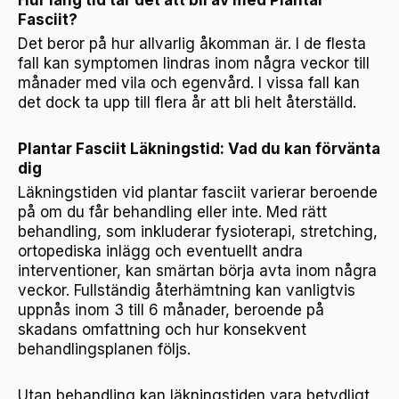
Hur lång tid tar det att bli av med Plantar
Fasciit?
Det beror på hur allvarlig åkomman är. I de flesta
fall kan symptomen lindras inom några veckor till
månader med vila och egenvård. I vissa fall kan
det dock ta upp till flera år att bli helt återställd.
Plantar Fasciit Läkningstid: Vad du kan förvänta
dig
Läkningstiden vid plantar fasciit varierar beroende
på om du får behandling eller inte. Med rätt
behandling, som inkluderar fysioterapi, stretching,
ortopediska inlägg och eventuellt andra
interventioner, kan smärtan börja avta inom några
veckor. Fullständig återhämtning kan vanligtvis
uppnås inom 3 till 6 månader, beroende på
skadans omfattning och hur konsekvent
behandlingsplanen följs.
Utan behandling kan läkningstiden vara betydligt