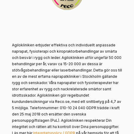
Agilokliniken erbjuder effektiva och individuellt anpassade
naprapat, fysioterapi och kiropraktorbehandlingar av smärta
och besvär i rygg och leder. Agilokliniken utför ungefär 50 000
behandlingar per år, varav ca 15-20 000 av dessa är
stötvågsbehandlingar eller laserbehandlingar. Detta gör oss till
en av de mest erfarna naprapatkliniker i Stockholm gällande
rygg och senskador. Våra naprapater och fysioterapeuter har
stor erfarenhet av rygg och nackrelaterade smärtor samt
idrottsskador. Agilokliniken gör regelbundet
kundundersökningar via Reco.se, med ett snittbetyg på 4,7 av
5 möjliga. Telefonnummer: 010-10 24 040 GDPR trädde i kraft
den 25 maj 2018 och ersätter den svenska
personuppgiftslagen (PuL). Agilokliniken respekterar Din
integritet och rätten att ha kontroll över Dina personuppgifter.
Läs mer här
Integritetspolicy / GDPR
på vår hemsida för att få