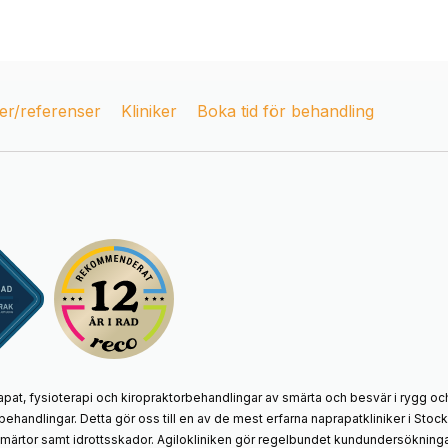
r/referenser
Kliniker
Boka tid för behandling
apat, fysioterapi och kiropraktorbehandlingar av smärta och besvär i rygg och
behandlingar. Detta gör oss till en av de mest erfarna naprapatkliniker i St
smärtor samt idrottsskador. Agilokliniken gör regelbundet kundundersökningar