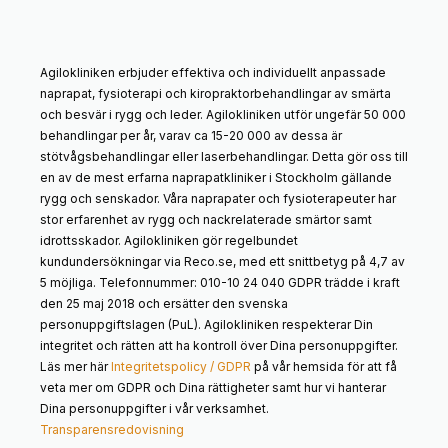
Agilokliniken erbjuder effektiva och individuellt anpassade
naprapat, fysioterapi och kiropraktorbehandlingar av smärta
och besvär i rygg och leder. Agilokliniken utför ungefär 50 000
behandlingar per år, varav ca 15-20 000 av dessa är
stötvågsbehandlingar eller laserbehandlingar. Detta gör oss till
en av de mest erfarna naprapatkliniker i Stockholm gällande
rygg och senskador. Våra naprapater och fysioterapeuter har
stor erfarenhet av rygg och nackrelaterade smärtor samt
idrottsskador. Agilokliniken gör regelbundet
kundundersökningar via Reco.se, med ett snittbetyg på 4,7 av
5 möjliga. Telefonnummer: 010-10 24 040 GDPR trädde i kraft
den 25 maj 2018 och ersätter den svenska
personuppgiftslagen (PuL). Agilokliniken respekterar Din
integritet och rätten att ha kontroll över Dina personuppgifter.
Läs mer här
Integritetspolicy / GDPR
på vår hemsida för att få
veta mer om GDPR och Dina rättigheter samt hur vi hanterar
Dina personuppgifter i vår verksamhet.
Transparensredovisning