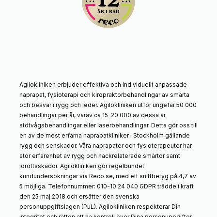
Agilokliniken erbjuder effektiva och individuellt anpassade
naprapat, fysioterapi och kiropraktorbehandlingar av smärta
och besvär i rygg och leder. Agilokliniken utför ungefär 50 000
behandlingar per år, varav ca 15-20 000 av dessa är
stötvågsbehandlingar eller laserbehandlingar. Detta gör oss till
en av de mest erfarna naprapatkliniker i Stockholm gällande
rygg och senskador. Våra naprapater och fysioterapeuter har
stor erfarenhet av rygg och nackrelaterade smärtor samt
idrottsskador. Agilokliniken gör regelbundet
kundundersökningar via Reco.se, med ett snittbetyg på 4,7 av
5 möjliga. Telefonnummer: 010-10 24 040 GDPR trädde i kraft
den 25 maj 2018 och ersätter den svenska
personuppgiftslagen (PuL). Agilokliniken respekterar Din
integritet och rätten att ha kontroll över Dina personuppgifter.