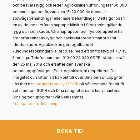
och besvär i rygg och leder. Agilokliniken utför ungefär 50 000
behandlingar per år, varav ca 15-20 000 av dessa är
stötvågsbehandlingar eller laserbehandlingar. Detta gör oss till
en av de mest erfarna naprapatkliniker i Stockholm gällande
rygg och senskador. Våra naprapater och fysioterapeuter har
stor erfarenhet av rygg och nackrelaterade smärtor samt
idrottsskador. Agilokliniken gör regelbundet
kundundersökningar via Reco.se, med ett snittbetyg på 4,7 av
5 möjliga. Telefonnummer: 010-10 24 040 GDPR trädde i kraft
den 25 maj 2018 och ersätter den svenska
personuppgiftslagen (PuL). Agilokliniken respekterar Din
integritet och rätten att ha kontroll över Dina personuppgifter.
Läs mer här
Integritetspolicy / GDPR
på vår hemsida för att få
veta mer om GDPR och Dina rättigheter samt hur vi hanterar
Dina personuppgifter i vår verksamhet.
Transparensredovisning
BOKA TID