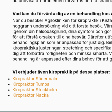
du undvika att problemen förvärras och få snabbar
Vad kan du förvänta dig av en behandling hos 
När du besöker Agilokliniken för kiropraktik i Kista 
noggrann undersökning vid ditt första besök. Våra
igenom din hälsobakgrund, dina symtom och gör 
för att förstå orsaken till dina besvär. Därefter u
behandlingsplan som är anpassad för just dig. B
kiropraktiska justeringar, stretching och specifik
dig att förbättra rörligheten och minska smärta. Vi 
behandling är anpassad efter dina behov för att g
Vi erbjuder även kiropraktik på dessa platser:
Kiropraktor Södermalm
Kiropraktor Tumba
Kiropraktor Stockholm
Kiropraktor Nacka