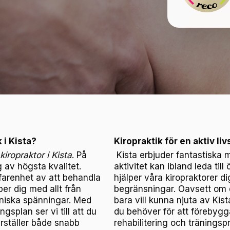
 i Kista?
Kiropraktik för en aktiv livs
kiropraktor i Kista
. På
Kista erbjuder fantastiska möj
 av högsta kvalitet.
aktivitet kan ibland leda til
rfarenhet av att behandla
hjälper våra kiropraktorer di
per dig med allt från
begränsningar. Oavsett om du
oniska spänningar. Med
bara vill kunna njuta av Kis
gsplan ser vi till att du
du behöver för att förebygg
erställer både snabb
rehabilitering och tränings