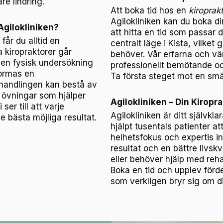
e lindring.
Att boka tid hos en
kiroprakt
Agilokliniken kan du boka din
Agilokliniken?
att hitta en tid som passar d
får du alltid en
centralt läge i Kista, vilket 
 kiropraktorer går
behöver. Vår erfarna och vänl
en fysisk undersökning
professionellt bemötande oc
tformas en
Ta första steget mot en smär
ehandlingen kan bestå av
a övningar som hjälper
Agilokliniken – Din Kiropra
ser till att varje
Agilokliniken är ditt självkl
e bästa möjliga resultat.
hjälpt tusentals patienter at
helhetsfokus och expertis ino
resultat och en bättre livsk
eller behöver hjälp med rehab
Boka en tid och upplev förd
som verkligen bryr sig om di