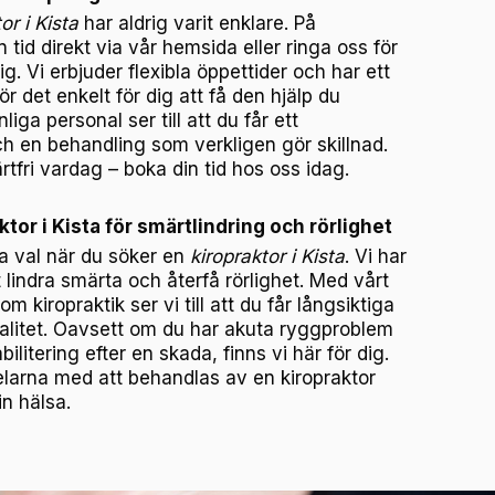
or i Kista
har aldrig varit enklare. På
 tid direkt via vår hemsida eller ringa oss för
ig. Vi erbjuder flexibla öppettider och har ett
gör det enkelt för dig att få den hjälp du
iga personal ser till att du får ett
h en behandling som verkligen gör skillnad.
tfri vardag – boka din tid hos oss idag.
ktor i Kista för smärtlindring och rörlighet
ara val när du söker en
kiropraktor i Kista
. Vi har
t lindra smärta och återfå rörlighet. Med vårt
m kiropraktik ser vi till att du får långsiktiga
valitet. Oavsett om du har akuta ryggproblem
ilitering efter en skada, finns vi här för dig.
elarna med att behandlas av en kiropraktor
n hälsa.