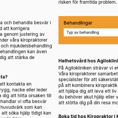
risken för framtida problem.
ra och behandla besvär i
Behandlingar
d att korrigera
ta genom justering av
nder våra kiropraktorer
g och mjukdelsbehandling
 Behandlingen kan även
dig att stärka de
Helhetsvård hos Agiloklinik
På Agilokliniken strävar vi e
Våra kiropraktorer samarbet
sta?
specialister för att säkerstä
att kontakta en
på att kombinera kiroprakti
rygg, nacke eller leder
att hjälpa dig att leva ett 
dig att hitta orsaken till
du behöver akut hjälp eller v
handlar vi ofta besvär
att stötta dig på din resa mot
h huvudvärk som kan
tt söka hjälp tidigt kan
Boka tid hos Kiropraktor i 