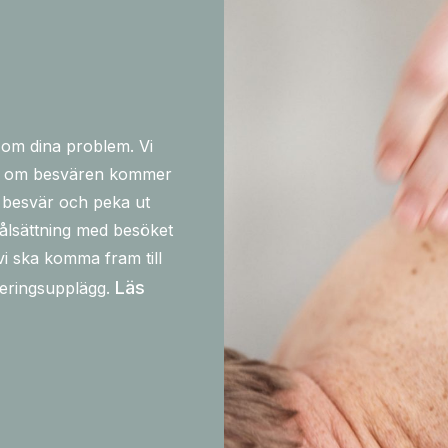
 om dina problem. Vi
och om besvären kommer
a besvär och peka ut
målsättning med besöket
i ska komma fram till
Läs
iteringsupplägg.