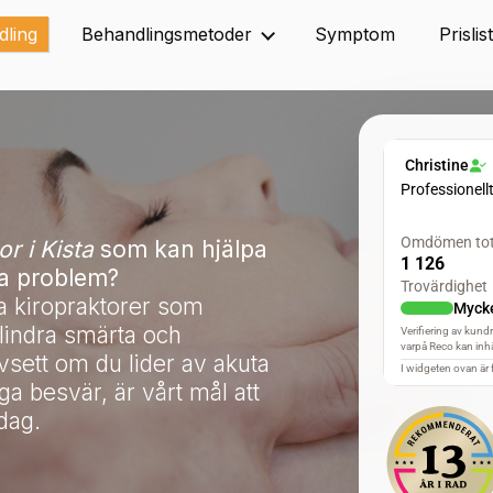
dling
Behandlingsmetoder
Symptom
Prislis
or i Kista
som kan hjälpa
ra problem
?
rna kiropraktorer som
lindra smärta och
avsett om du lider av akuta
a besvär, är vårt mål att
rdag.