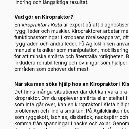
lindring och långsiktiga resultat.
Vad gör en Kiropraktor?
En
kiropraktor i Kista
är expert på att diagnostise
rygg, leder och muskler. Kiropraktorer arbetar me
funktionsstörningar i kroppens rörelseapparat, of
ryggraden och andra leder. På Agilokliniken anvä
manuella tekniker som manipulation, mobiliserin
för att minska smärta och återställa rörligheten.
inkludera rehabilitering och övningar som hjälper 
områden som behöver det mest.
När ska man söka hjälp hos en Kiropraktor i Ki
Det finns många situationer där det kan vara bra 
kiropraktor. Om du upplever smärta eller stelhet i 
som inte går över, kan en kiropraktor i Kista hjälpa 
problemen och lindra smärtan. På Agilokliniken be
som ryggskott, ischias, diskbråck, nackspärr oc
komma från spänningar i nacke och axlar. Genom a