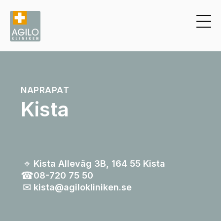
NAPRAPAT
Kista
⌖
Kista Alleväg 3B, 164 55 Kista
☎︎
08-720 75 50
✉︎
kista@agilokliniken.se