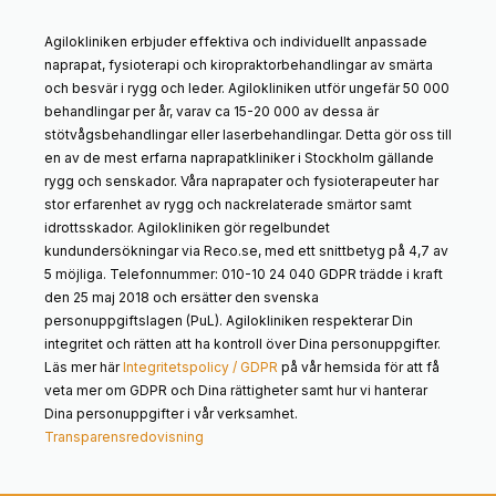
Agilokliniken erbjuder effektiva och individuellt anpassade
naprapat, fysioterapi och kiropraktorbehandlingar av smärta
och besvär i rygg och leder. Agilokliniken utför ungefär 50 000
behandlingar per år, varav ca 15-20 000 av dessa är
stötvågsbehandlingar eller laserbehandlingar. Detta gör oss till
en av de mest erfarna naprapatkliniker i Stockholm gällande
rygg och senskador. Våra naprapater och fysioterapeuter har
stor erfarenhet av rygg och nackrelaterade smärtor samt
idrottsskador. Agilokliniken gör regelbundet
kundundersökningar via Reco.se, med ett snittbetyg på 4,7 av
5 möjliga. Telefonnummer: 010-10 24 040 GDPR trädde i kraft
den 25 maj 2018 och ersätter den svenska
personuppgiftslagen (PuL). Agilokliniken respekterar Din
integritet och rätten att ha kontroll över Dina personuppgifter.
Läs mer här
Integritetspolicy / GDPR
på vår hemsida för att få
veta mer om GDPR och Dina rättigheter samt hur vi hanterar
Dina personuppgifter i vår verksamhet.
Transparensredovisning