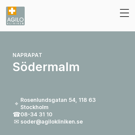
NAPRAPAT
Södermalm
Rosenlundsgatan 54, 118 63
⌖
Stockholm
☎︎
08-34 31 10
✉︎
soder@agilokliniken.se