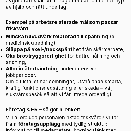
avgöra rätt spår. Vi är noga med att du får rätt typ
av hjälp och rätt underlag.
Exempel på arbetsrelaterade mål som passar
friskvård
Minska huvudvärk relaterad till spänning
(ej
medicinsk utredning),
Släppa på axel-/nackspänthet
från skärmarbete,
Öka bröstryggsrörlighet
för bättre hållning och
andning,
Allmän återhämtning
under intensiva
jobbperioder.
Om du istället har domningar, utstrålande smärta,
kraftig funktionsnedsättning eller skada – välj
sjukvårdsbesök så att vi får utreda ordentligt.
Företag & HR – så gör ni enkelt
Vill ni erbjuda personalen riktad friskvård? Vi tar
fram
företagsupplägg
med tydlig struktur:
information till medarbetare, bokningslänk med