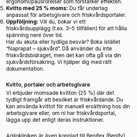
ergonomi/pausrörelser som förstärker effekten.
Kvitto med 25 % moms:
Du får underlag
anpassat för arbetsgivare och friskvårdsportaler.
Uppföljning:
Vill du, bokar vi ett
friskvårdsupplägg (t.ex. 3–5 tillfällen) för att hålla
spänning nere över tid.
Har du akuta eller tydliga besvär? Boka istället
“Naprapat – sjukvård”. Då använder du inte
friskvårdsbidraget, men det kan ofta gå via din
sjukvårdsförsäkring. Vi hjälper dig med rätt
dokumentation.
Kvitto, portaler och arbetsgivare
Vi erbjuder momsade kvitton (25 %) där det
tydligt framgår att besöket är friskvårdande. Du
kan använda kvittot för manuell ersättning hos din
arbetsgivare eller, om ni har friskvårdsportal,
lägga upp det enligt deras instruktioner.
Agilokliniken är även kopplad till Benifex (Benify),