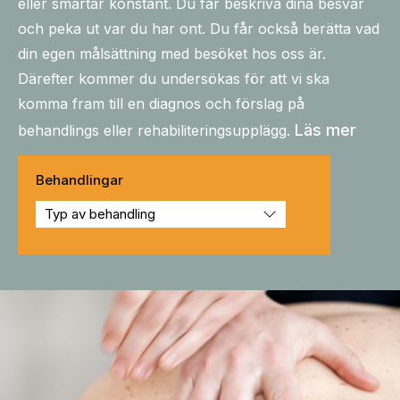
eller smärtar konstant. Du får beskriva dina besvär
och peka ut var du har ont. Du får också berätta vad
din egen målsättning med besöket hos oss är.
Därefter kommer du undersökas för att vi ska
komma fram till en diagnos och förslag på
Läs mer
behandlings eller rehabiliteringsupplägg.
Behandlingar