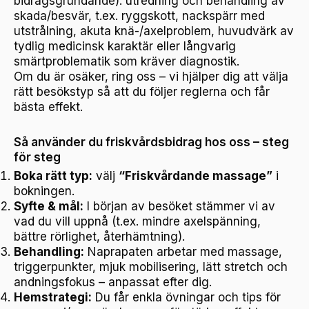
bidragsgrundande): utredning och behandling av
skada/besvär, t.ex. ryggskott, nackspärr med
utstrålning, akuta knä-/axelproblem, huvudvärk av
tydlig medicinsk karaktär eller långvarig
smärtproblematik som kräver diagnostik.
Om du är osäker, ring oss – vi hjälper dig att välja
rätt besökstyp så att du följer reglerna och får
bästa effekt.
Så använder du friskvårdsbidrag hos oss – steg
för steg
Boka rätt typ:
välj
“Friskvårdande massage”
i
bokningen.
Syfte & mål:
I början av besöket stämmer vi av
vad du vill uppnå (t.ex. mindre axelspänning,
bättre rörlighet, återhämtning).
Behandling:
Naprapaten arbetar med massage,
triggerpunkter, mjuk mobilisering, lätt stretch och
andningsfokus – anpassat efter dig.
Hemstrategi:
Du får enkla övningar och tips för