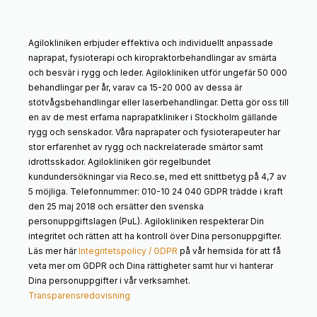
Agilokliniken erbjuder effektiva och individuellt anpassade
naprapat, fysioterapi och kiropraktorbehandlingar av smärta
och besvär i rygg och leder. Agilokliniken utför ungefär 50 000
behandlingar per år, varav ca 15-20 000 av dessa är
stötvågsbehandlingar eller laserbehandlingar. Detta gör oss till
en av de mest erfarna naprapatkliniker i Stockholm gällande
rygg och senskador. Våra naprapater och fysioterapeuter har
stor erfarenhet av rygg och nackrelaterade smärtor samt
idrottsskador. Agilokliniken gör regelbundet
kundundersökningar via Reco.se, med ett snittbetyg på 4,7 av
5 möjliga. Telefonnummer: 010-10 24 040 GDPR trädde i kraft
den 25 maj 2018 och ersätter den svenska
personuppgiftslagen (PuL). Agilokliniken respekterar Din
integritet och rätten att ha kontroll över Dina personuppgifter.
Läs mer här
Integritetspolicy / GDPR
på vår hemsida för att få
veta mer om GDPR och Dina rättigheter samt hur vi hanterar
Dina personuppgifter i vår verksamhet.
Transparensredovisning