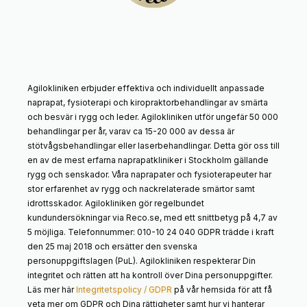
Agilokliniken erbjuder effektiva och individuellt anpassade
naprapat, fysioterapi och kiropraktorbehandlingar av smärta
och besvär i rygg och leder. Agilokliniken utför ungefär 50 000
behandlingar per år, varav ca 15-20 000 av dessa är
stötvågsbehandlingar eller laserbehandlingar. Detta gör oss till
en av de mest erfarna naprapatkliniker i Stockholm gällande
rygg och senskador. Våra naprapater och fysioterapeuter har
stor erfarenhet av rygg och nackrelaterade smärtor samt
idrottsskador. Agilokliniken gör regelbundet
kundundersökningar via Reco.se, med ett snittbetyg på 4,7 av
5 möjliga. Telefonnummer: 010-10 24 040 GDPR trädde i kraft
den 25 maj 2018 och ersätter den svenska
personuppgiftslagen (PuL). Agilokliniken respekterar Din
integritet och rätten att ha kontroll över Dina personuppgifter.
Läs mer här
Integritetspolicy / GDPR
på vår hemsida för att få
veta mer om GDPR och Dina rättigheter samt hur vi hanterar