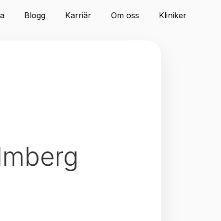
ta
Blogg
Karriär
Om oss
Kliniker
elmberg