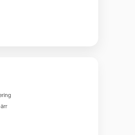
ering
ärr