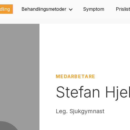
dling
Behandlingsmetoder
Symptom
Prislis
MEDARBETARE
Stefan Hj
Leg. Sjukgymnast