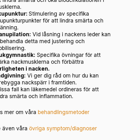
sklerna.
kupunktur:
Stimulering av specifika
upunkturpunkter för att lindra smärta och
änning.
nupilation:
Vid låsning i nackens leder kan
 behandla detta med justering och
bilisering.
ukgymnastik:
Specifika övningar för att
ärka nackmusklerna och förbättra
rligheten i nacken.
dgivning:
Vi ger dig råd om hur du kan
rebygga nackspärr i framtiden.
vissa fall kan läkemedel ordineras för att
ndra smärta och inflammation.
s mer om våra
behandlingsmetoder
 även våra
övriga symptom/diagnoser