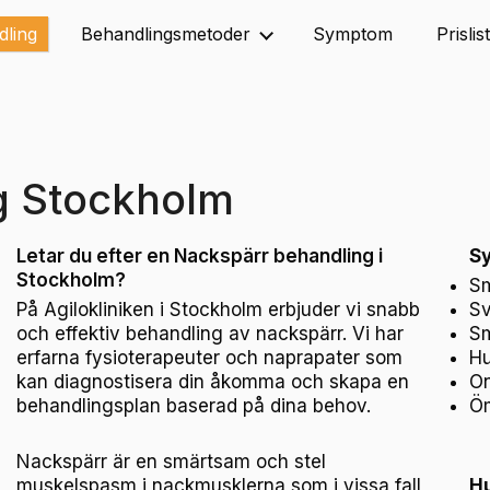
dling
Behandlingsmetoder
Symptom
Prislis
g Stockholm
Letar du efter en Nackspärr behandling i
Sy
Stockholm?
Sm
På Agilokliniken i Stockholm erbjuder vi snabb
Sv
och effektiv behandling av nackspärr. Vi har
Sm
erfarna fysioterapeuter och naprapater som
Hu
kan diagnostisera din åkomma och skapa en
On
behandlingsplan baserad på dina behov.
Öm
Nackspärr är en smärtsam och stel
muskelspasm i nackmusklerna som i vissa fall
Hu