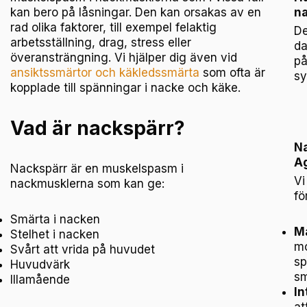
kan bero på låsningar. Den kan orsakas av en
na
rad olika faktorer, till exempel felaktig
De
arbetsställning, drag, stress eller
da
överansträngning. Vi hjälper dig även vid
på
ansiktssmärtor och käkledssmärta
som ofta är
sy
kopplade till spänningar i nacke och käke.
Vad är nackspärr?
Na
Ag
Nackspärr är en muskelspasm i
Vi
nackmusklerna som kan ge:
fö
Smärta i nacken
Ma
Stelhet i nacken
mo
Svårt att vrida på huvudet
sp
Huvudvärk
sm
Illamående
In
at