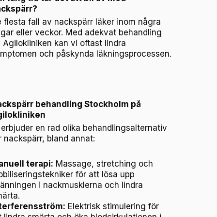
ckspärr?
 flesta fall av nackspärr läker inom några
gar eller veckor. Med adekvat behandling
 Agilokliniken kan vi oftast lindra
mptomen och påskynda läkningsprocessen.
ckspärr behandling Stockholm på
ilokliniken
 erbjuder en rad olika behandlingsalternativ
r nackspärr, bland annat:
nuell terapi:
Massage, stretching och
biliseringstekniker för att lösa upp
änningen i nackmusklerna och lindra
ärta.
terferensström:
Elektrisk stimulering för
t lindra smärta och öka blodcirkulationen i