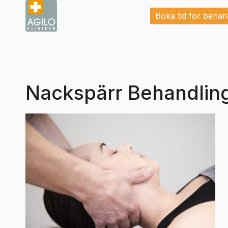
Boka tid för behan
Nackspärr Behandlin