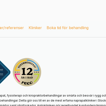
r/referenser
Kliniker
Boka tid för behandling
apat, fysioterapi och kiropraktorbehandlingar av smärta och besvär i rygg och
behandlingar. Detta gör oss till en av de mest erfarna naprapatkliniker i St
smärtor samt idrottsskador. Agilokliniken gör regelbundet kundundersökningar