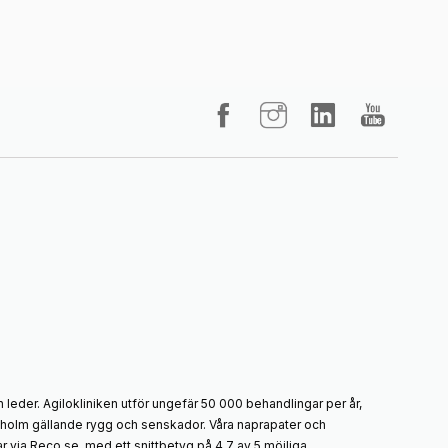
 leder. Agilokliniken utför ungefär 50 000 behandlingar per år,
ockholm gällande rygg och senskador. Våra naprapater och
 via Reco.se, med ett snittbetyg på 4,7 av 5 möjliga.