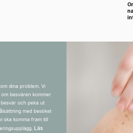
Om
na
in
 om dina problem. Vi
och om besvären kommer
a besvär och peka ut
målsättning med besöket
i ska komma fram till
Läs
iteringsupplägg.