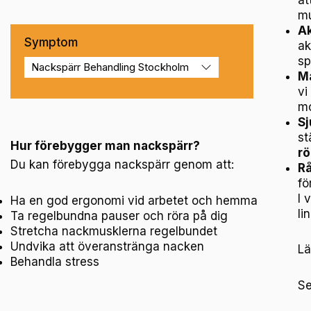
mu
A
Symptom
ak
sp
Ma
vi
mo
Sj
st
Hur förebygger man nackspärr?
rö
Du kan förebygga nackspärr genom att:
Rå
fö
I 
Ha en god ergonomi vid arbetet och hemma
li
Ta regelbundna pauser och röra på dig
Stretcha nackmusklerna regelbundet
Undvika att överanstränga nacken
Lä
Behandla stress
Se