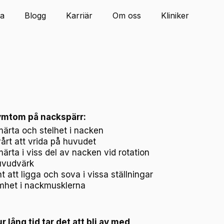
ta
Blogg
Karriär
Om oss
Kliniker
mtom på nackspärr:
ärta och stelhet i nacken
årt att vrida på huvudet
ärta i viss del av nacken vid rotation
vudvärk
t att ligga och sova i vissa ställningar
het i nackmusklerna
r lång tid tar det att bli av med