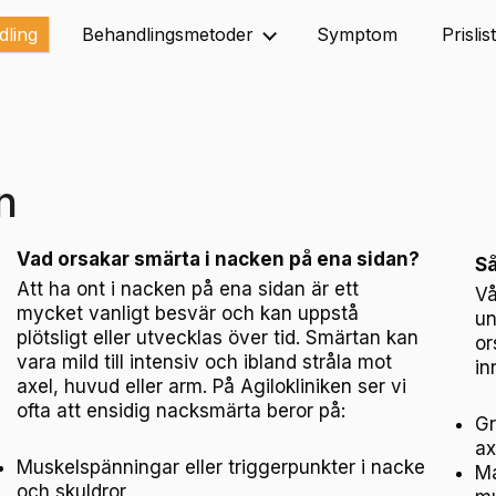
dling
Behandlingsmetoder
Symptom
Prislis
n
Vad orsakar smärta i nacken på ena sidan?
Så
Att ha ont i nacken på ena sidan är ett
Vå
mycket vanligt besvär och kan uppstå
un
plötsligt eller utvecklas över tid. Smärtan kan
or
vara mild till intensiv och ibland stråla mot
in
axel, huvud eller arm. På Agilokliniken ser vi
ofta att ensidig nacksmärta beror på:
Gr
ax
Muskelspänningar eller triggerpunkter i nacke
Ma
och skuldror