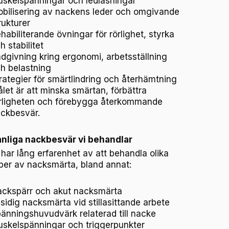
skelspänningar och ledlåsningar
bilisering av nackens leder och omgivande
rukturer
habiliterande övningar för rörlighet, styrka
h stabilitet
dgivning kring ergonomi, arbetsställning
h belastning
rategier för smärtlindring och återhämtning
let är att minska smärtan, förbättra
rligheten och förebygga återkommande
ckbesvär.
nliga nackbesvär vi behandlar
 har lång erfarenhet av att behandla olika
per av nacksmärta, bland annat:
ckspärr och akut nacksmärta
sidig nacksmärta vid stillasittande arbete
änningshuvudvärk relaterad till nacke
skelspänningar och triggerpunkter