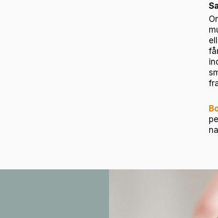
S
On
mu
el
få
in
sm
fr
Bo
pe
na