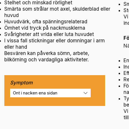
Stelhet och minskad rörlighet
Sm
Smärta som strålar mot axel, skulderblad eller
St
huvud
Vi
Huvudvärk, ofta spänningsrelaterad
in
Ömhet vid tryck på nackmusklerna
Svårigheter att vrida eller luta huvudet
Fö
I vissa fall stickningar eller domningar i arm
Nä
eller hand
Besvären kan påverka sömn, arbete,
bilkörning och vardagliga aktiviteter.
En
In
Ef
Re
Symptom
Fö
na
Ty
be
Vi
ti