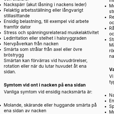
mu
Nackspärr (akut låsning i nackens leder)
Mo
Felaktig arbetsställning eller långvarigt
st
stillasittande
Re
Ensidig belastning, till exempel vid arbete
oc
framför dator
Rå
Stress och spänningsrelaterad muskelaktivitet
oc
Ledirritation eller stelhet i halsryggraden
St
Nervpåverkan från nacken
Må
Smärta som strålar från axel eller övre
rö
bröstrygg
na
Smärtan kan förvärras vid huvudrörelser,
rotation eller när du lutar huvudet åt ena
Va
sidan.
Vi
ty
Symtom vid ont i nacken på ena sidan
Vanliga symtom vid ensidig nacksmärta är:
Na
En
Molande, skärande eller huggande smärta på
Sp
ena sidan av nacken
Mu