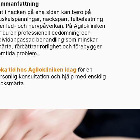
ammanfattning
t i nacken på ena sidan kan bero på
skelspänningar, nackspärr, felbelastning
ler led- och nervpåverkan. På Agilokliniken
r du en professionell bedömning och
dividanpassad behandling som minskar
ärta, förbättrar rörlighet och förebygger
amtida problem.
ka tid hos Agilokliniken idag
för en
rsonlig konsultation och hjälp med ensidig
cksmärta.