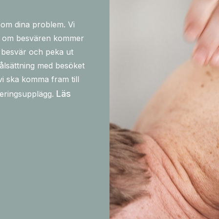
 om dina problem. Vi
och om besvären kommer
a besvär och peka ut
målsättning med besöket
i ska komma fram till
Läs
iteringsupplägg.