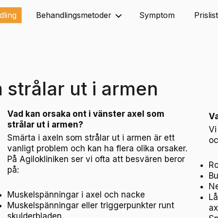
dling
Behandlingsmetoder
Symptom
Prislis
 strålar ut i armen
Vad kan orsaka ont i vänster axel som
Va
strålar ut i armen?
Vi
Smärta i axeln som strålar ut i armen är ett
oc
vanligt problem och kan ha flera olika orsaker.
På Agilokliniken ser vi ofta att besvären beror
Ro
på:
Bu
Ne
Muskelspänningar i axel och nacke
Lå
Muskelspänningar eller triggerpunkter runt
ax
skulderbladen