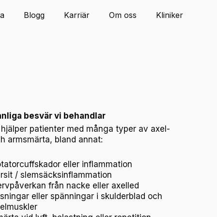
ta
Blogg
Karriär
Om oss
Kliniker
nliga besvär vi behandlar
 hjälper patienter med många typer av axel-
h armsmärta, bland annat:
tatorcuffskador eller inflammation
rsit / slemsäcksinflammation
rvpåverkan från nacke eller axelled
sningar eller spänningar i skulderblad och
elmuskler