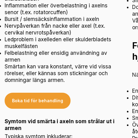
Sm
Inflammation eller överbelastning i axelns
Do
senor (t.ex. rotatorcuffen)
a
Bursit / slemsäcksinflammation i axeln
Vå
Nervpåverkan från nacke eller axel (t.ex.
or
cervikal nervrotspåverkan)
Ledproblem i axelleden eller skulderbladets
F
muskelfästen
Felbelastning eller ensidig användning av
h
armen
Smärtan kan vara konstant, värre vid vissa
rörelser, eller kännas som stickningar och
Nä
domningar längs armen.
En
Di
Boka tid för behandling
ko
En
Sm
Symtom vid smärta i axeln som strålar ut i
Öv
armen
åt
Typiska symtom inkluderar: