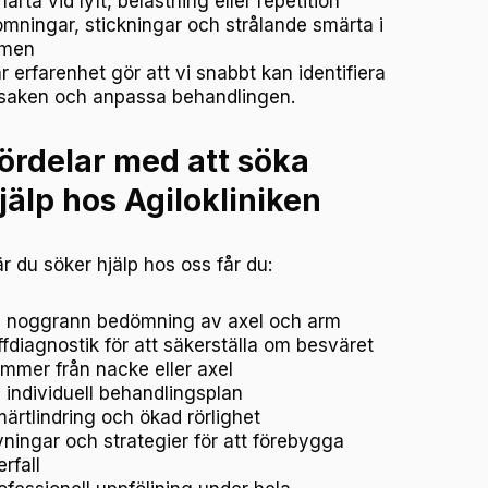
ärta vid lyft, belastning eller repetition
mningar, stickningar och strålande smärta i
rmen
r erfarenhet gör att vi snabbt kan identifiera
saken och anpassa behandlingen.
ördelar med att söka
jälp hos Agilokliniken
r du söker hjälp hos oss får du:
 noggrann bedömning av axel och arm
ffdiagnostik för att säkerställa om besväret
mmer från nacke eller axel
 individuell behandlingsplan
ärtlindring och ökad rörlighet
ningar och strategier för att förebygga
erfall