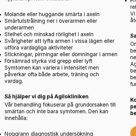
Pr
re
Vi
Molande eller huggande smärta i axeln
åt
Smärtutstrålning ner i överarmen eller
underarmen
Stelhet och minskad rörlighet i axeln
S
Svårigheter att lyfta armen i vissa lägen eller
On
utföra vardagliga aktiviteter
be
Stickningar, pirrningar eller domningar i armen
ne
Försämrad styrka vid grepp eller lyft
Ag
Symtomen kan variera i intensitet men
be
påverkar ofta både arbete, träning och
be
vardag.
fu
Så hjälper vi dig på Agilokliniken
Ko
Vår behandling fokuserar på grundorsaken till
pe
smärtan och inte bara symtomen. Den kan
be
innehålla:
Noggrann diagnostisk undersökning