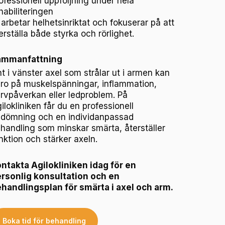
ofessionell uppföljning under hela
habiliteringen
 arbetar helhetsinriktat och fokuserar på att
erställa både styrka och rörlighet.
ammanfattning
t i vänster axel som strålar ut i armen kan
ro på muskelspänningar, inflammation,
rvpåverkan eller ledproblem. På
ilokliniken får du en professionell
dömning och en individanpassad
handling som minskar smärta, återställer
nktion och stärker axeln.
ntakta Agilokliniken idag för en
rsonlig konsultation och en
handlingsplan för smärta i axel och arm.
Boka tid för behandling