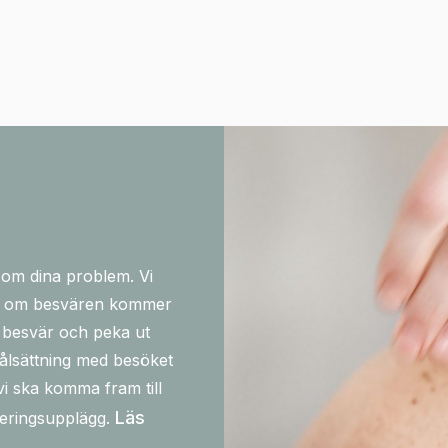
 om dina problem. Vi
och om besvären kommer
a besvär och peka ut
målsättning med besöket
i ska komma fram till
Läs
iteringsupplägg.