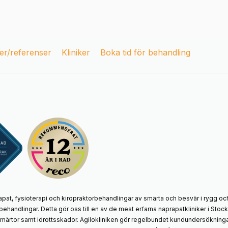
r/referenser
Kliniker
Boka tid för behandling
apat, fysioterapi och kiropraktorbehandlingar av smärta och besvär i rygg och
behandlingar. Detta gör oss till en av de mest erfarna naprapatkliniker i St
smärtor samt idrottsskador. Agilokliniken gör regelbundet kundundersökningar