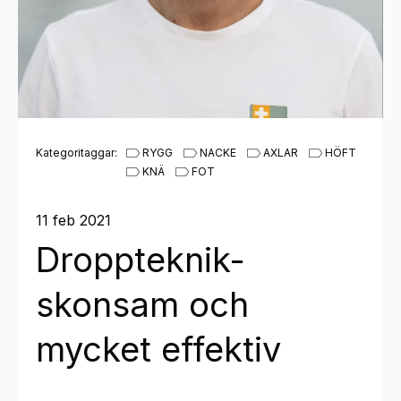
Kategoritaggar:
RYGG
NACKE
AXLAR
HÖFT
KNÄ
FOT
11 feb 2021
Droppteknik-
skonsam och
mycket effektiv