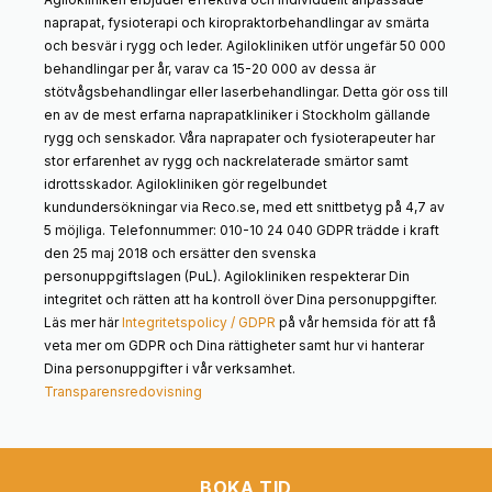
naprapat, fysioterapi och kiropraktorbehandlingar av smärta
och besvär i rygg och leder. Agilokliniken utför ungefär 50 000
behandlingar per år, varav ca 15-20 000 av dessa är
stötvågsbehandlingar eller laserbehandlingar. Detta gör oss till
en av de mest erfarna naprapatkliniker i Stockholm gällande
rygg och senskador. Våra naprapater och fysioterapeuter har
stor erfarenhet av rygg och nackrelaterade smärtor samt
idrottsskador. Agilokliniken gör regelbundet
kundundersökningar via Reco.se, med ett snittbetyg på 4,7 av
5 möjliga. Telefonnummer: 010-10 24 040 GDPR trädde i kraft
den 25 maj 2018 och ersätter den svenska
personuppgiftslagen (PuL). Agilokliniken respekterar Din
integritet och rätten att ha kontroll över Dina personuppgifter.
Läs mer här
Integritetspolicy / GDPR
på vår hemsida för att få
veta mer om GDPR och Dina rättigheter samt hur vi hanterar
Dina personuppgifter i vår verksamhet.
Transparensredovisning
BOKA TID