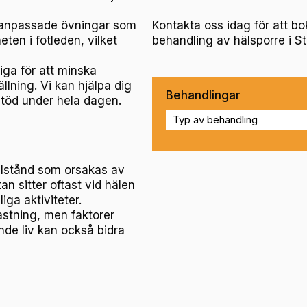
gt anpassade övningar som
Kontakta oss idag för att b
eten i fotleden, vilket
behandling av hälsporre i S
tiga för att minska
llning. Vi kan hjälpa dig
Behandlingar
 stöd under hela dagen.
illstånd som orsakas av
n sitter oftast vid hälen
iga aktiviteter.
astning, men faktorer
tande liv kan också bidra