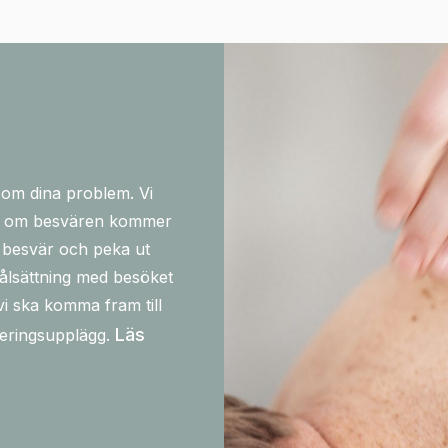
 om dina problem. Vi
och om besvären kommer
a besvär och peka ut
målsättning med besöket
i ska komma fram till
Läs
iteringsupplägg.