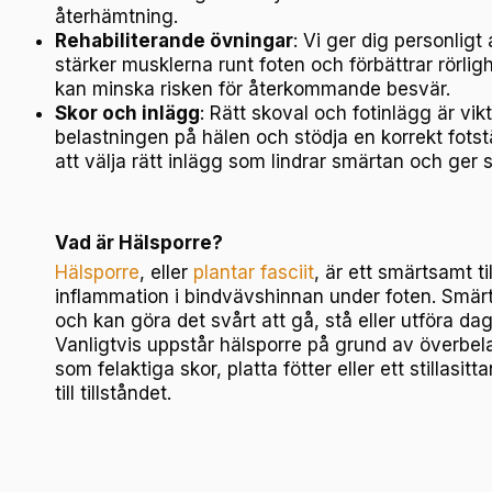
återhämtning.
Rehabiliterande övningar
: Vi ger dig personli
stärker musklerna runt foten och förbättrar rörligh
kan minska risken för återkommande besvär.
Skor och inlägg
: Rätt skoval och fotinlägg är vik
belastningen på hälen och stödja en korrekt fotstä
att välja rätt inlägg som lindrar smärtan och ger
Vad är Hälsporre?
Hälsporre
, eller
plantar fasciit
, är ett smärtsamt t
inflammation i bindvävshinnan under foten. Smärta
och kan göra det svårt att gå, stå eller utföra dagl
Vanligtvis uppstår hälsporre på grund av överbel
som felaktiga skor, platta fötter eller ett stillasit
till tillståndet.