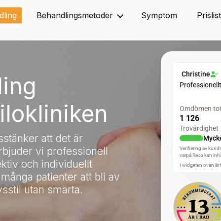
dling
Behandlingsmetoder
Symptom
Prislis
ling
lokliniken
stänker att det är
rbjuder vi professionell
tiv och individuellt
många patienter att bli av
vsstil utan smärta.