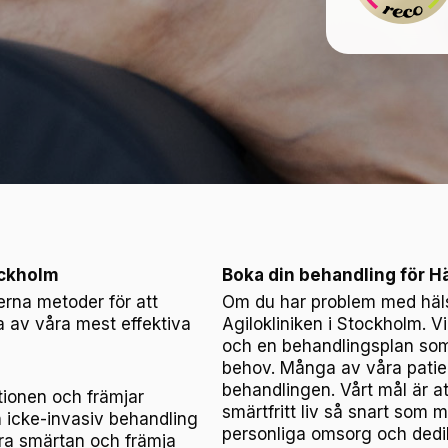
ockholm
Boka din behandling för H
rna metoder för att
Om du har problem med hälsp
a av våra mest effektiva
Agilokliniken i Stockholm. V
och en behandlingsplan som 
behov. Många av våra patien
behandlingen. Vårt mål är att
tionen och främjar
smärtfritt liv så snart som 
 icke-invasiv behandling
personliga omsorg och dedi
ndra smärtan och främja