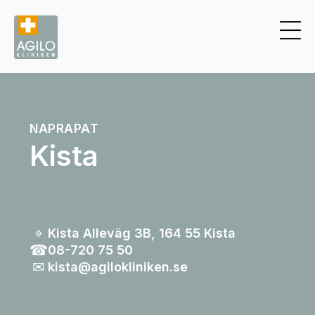
NAPRAPAT
Kista
⌖
Kista Alleväg 3B, 164 55 Kista
☎︎
08-720 75 50
✉︎
kista@agilokliniken.se