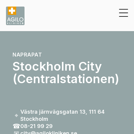
NAPRAPAT
Stockholm City
(Centralstationen)
Västra järnvägsgatan 13, 111 64
⌖
Stockholm
☎︎
08-21 99 29
✉︎
city@agilokliniken.se