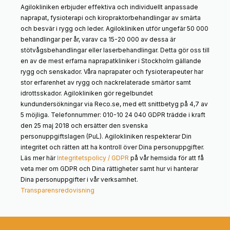
Agilokliniken erbjuder effektiva och individuellt anpassade
naprapat, fysioterapi och kiropraktorbehandlingar av smärta
och besvär i rygg och leder. Agilokliniken utför ungefär 50 000
behandlingar per år, varav ca 15-20 000 av dessa är
stötvågsbehandlingar eller laserbehandlingar. Detta gör oss till
en av de mest erfarna naprapatkliniker i Stockholm gällande
rygg och senskador. Våra naprapater och fysioterapeuter har
stor erfarenhet av rygg och nackrelaterade smärtor samt
idrottsskador. Agilokliniken gör regelbundet
kundundersökningar via Reco.se, med ett snittbetyg på 4,7 av
5 möjliga. Telefonnummer: 010-10 24 040 GDPR trädde i kraft
den 25 maj 2018 och ersätter den svenska
personuppgiftslagen (PuL). Agilokliniken respekterar Din
integritet och rätten att ha kontroll över Dina personuppgifter.
Läs mer här
Integritetspolicy / GDPR
på vår hemsida för att få
veta mer om GDPR och Dina rättigheter samt hur vi hanterar
Dina personuppgifter i vår verksamhet.
Transparensredovisning