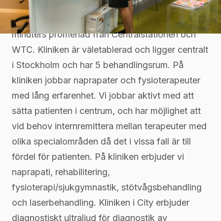
Agilokliniken City ligger på Västra
Järnvägsgatan 13 på Kungsbron endast ett par
minuters promenad från Centralstationen och
WTC. Kliniken är väletablerad och ligger centralt
i Stockholm och har 5 behandlingsrum. På
kliniken jobbar naprapater och fysioterapeuter
med lång erfarenhet. Vi jobbar aktivt med att
sätta patienten i centrum, och har möjlighet att
vid behov internremittera mellan terapeuter med
olika specialområden då det i vissa fall är till
fördel för patienten. På kliniken erbjuder vi
naprapati, rehabilitering,
fysioterapi/sjukgymnastik, stötvågsbehandling
och laserbehandling. Kliniken i City erbjuder
diagnostiskt ultraljud för diagnostik av