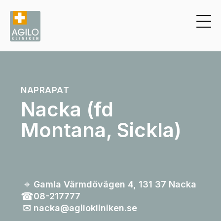
NAPRAPAT
Nacka (fd
Montana, Sickla)
⌖
Gamla Värmdövägen 4, 131 37 Nacka
☎︎
08-217777
✉︎
nacka@agilokliniken.se